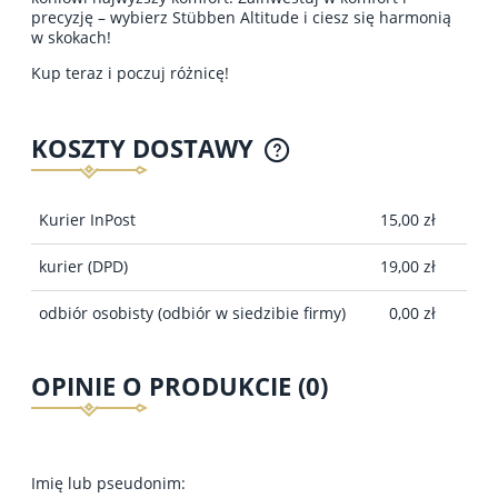
precyzję – wybierz Stübben Altitude i ciesz się harmonią
w skokach!
Kup teraz i poczuj różnicę!
KOSZTY DOSTAWY
CENA NIE ZAWIERA EWENTUALNYCH KOSZTÓW
PŁATNOŚCI
Kurier InPost
15,00 zł
kurier
(DPD)
19,00 zł
odbiór osobisty
(odbiór w siedzibie firmy)
0,00 zł
OPINIE O PRODUKCIE (0)
Imię lub pseudonim: