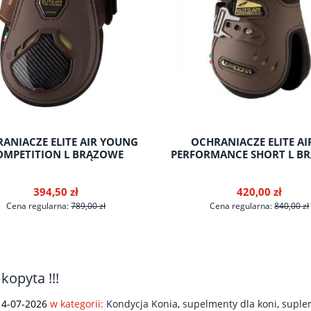
ANIACZE ELITE AIR YOUNG
OCHRANIACZE ELITE AI
OMPETITION L BRĄZOWE
PERFORMANCE SHORT L B
394,50 zł
420,00 zł
Cena regularna:
789,00 zł
Cena regularna:
840,00 zł
kopyta !!!
do koszyka
do koszyka
14-07-2026
w kategorii:
Kondycja Konia
,
supelmenty dla koni
,
suple