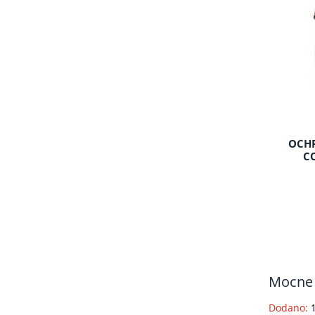
EQUIPUR VITALYT - ENERGY
OCHR
BOOSTER - PASTA W STRZYKAWCE
C
60G KRÓTSZY TERMIN DO 07/2026
38,50 zł
Cena regularna:
55,00 zł
Mocne 
do koszyka
Dodano: