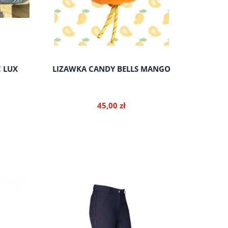
C LUX
LIZAWKA CANDY BELLS MANGO
SP
VETERI
SK
45,00 zł
do koszyka