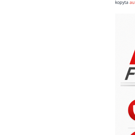
kopyta
au