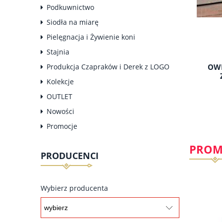
Podkuwnictwo
Siodła na miarę
Pielęgnacja i Żywienie koni
Stajnia
Produkcja Czapraków i Derek z LOGO
BRYCZESY/ LEGINSY BLUE MIST 38
OWI
Kolekcje
OUTLET
309,00 zł
Nowości
Promocje
PROM
PRODUCENCI
do koszyka
Wybierz producenta