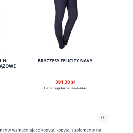
R H-
BRYCZESY FELICITY NAVY
OGŁOWI
RĄZOWE
391,30 zł
Cena regularna:
559,00 zł
C
0
do koszyka
menty wzmacniające kopyta
,
kopyta
,
suplementy na