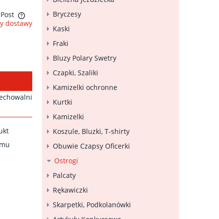
Bryczesy
nPost
y dostawy
Kaski
ztów
Fraki
Bluzy Polary Swetry
Czapki, Szaliki
Kamizelki ochronne
zechowalni
Kurtki
Kamizelki
ukt
Koszule, Bluzki, T-shirty
emu
Obuwie Czapsy Oficerki
Ostrogi
Palcaty
Rękawiczki
Skarpetki, Podkolanówki