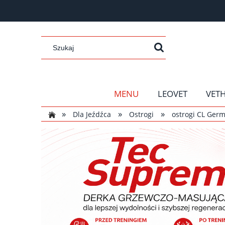
MENU
LEOVET
VET
»
»
»
Dla Jeźdźca
Ostrogi
ostrogi CL Ge