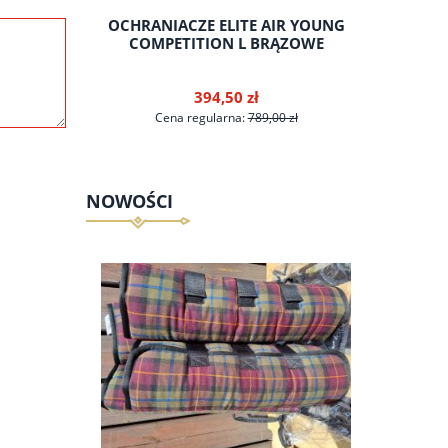
ENERGY
OCHRANIACZE ELITE AIR YOUNG
OCHR
RZYKAWCE
COMPETITION L BRĄZOWE
PER
IN DO
394,50 zł
 zł
Cena regularna:
789,00 zł
Ce
NOWOŚCI
do koszyka