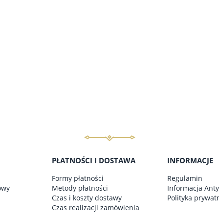
BRYCZESY/ LEGINSY BLU
309,00 zł
do koszyka
PŁATNOŚCI I DOSTAWA
INFORMACJE
Formy płatności
Regulamin
owy
Metody płatności
Informacja Ant
Czas i koszty dostawy
Polityka prywat
Czas realizacji zamówienia