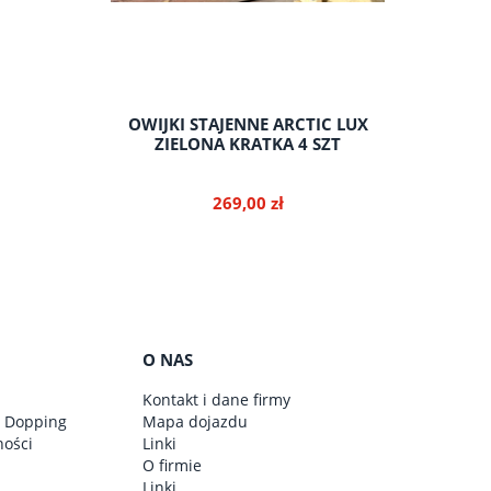
E MIST 38
OWIJKI STAJENNE ARCTIC LUX
OWIJKI
ZIELONA KRATKA 4 SZT
269,00 zł
do koszyka
O NAS
Kontakt i dane firmy
y Dopping
Mapa dojazdu
ności
Linki
O firmie
Linki