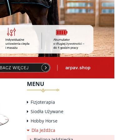
MENU
Fizjoterapia
Siodła Używane
Hobby Horse
Dla Jeźdźca
Bielizna Jeździecka