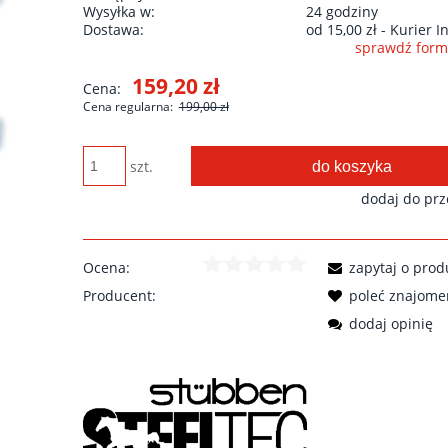
Wysyłka w:
24 godziny
Dostawa:
od 15,00 zł
- Kurier I
sprawdź form
Cena nie zawiera ewentualnych kos
159,20 zł
Cena:
płatności
Cena regularna:
199,00 zł
do koszyka
szt.
dodaj do pr
Ocena:
zapytaj o prod
Producent:
poleć znajom
dodaj opinię