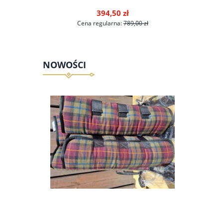
394,50 zł
 zł
Cena regularna:
789,00 zł
Ce
NOWOŚCI
do koszyka