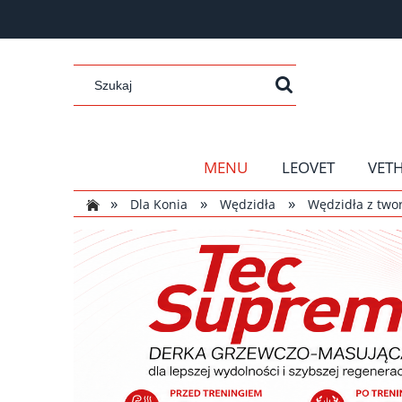
MENU
LEOVET
VET
»
»
»
Dla Konia
Wędzidła
Wędzidła z two