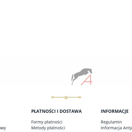
BRYCZESY/ LEGINSY BLU
309,00 zł
do koszyka
PŁATNOŚCI I DOSTAWA
INFORMACJE
Formy płatności
Regulamin
owy
Metody płatności
Informacja Ant