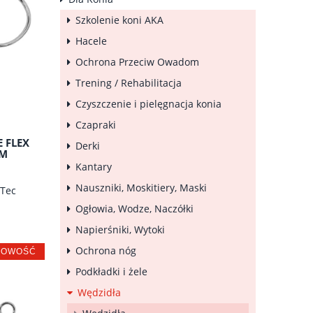
Szkolenie koni AKA
Hacele
Ochrona Przeciw Owadom
Trening / Rehabilitacja
Czyszczenie i pielęgnacja konia
Czapraki
E FLEX
Derki
MM
Kantary
Nauszniki, Moskitiery, Maski
lTec
Ogłowia, Wodze, Naczółki
Napierśniki, Wytoki
Ochrona nóg
NOWOŚĆ
Podkładki i żele
Wędzidła