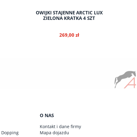
E MIST 38
OWIJKI STAJENNE ARCTIC LUX
OWIJKI
ZIELONA KRATKA 4 SZT
269,00 zł
do koszyka
O NAS
Kontakt i dane firmy
y Dopping
Mapa dojazdu