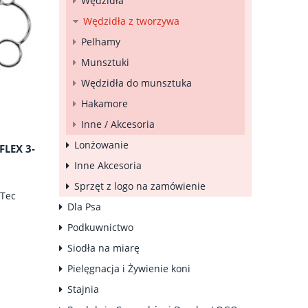
Wędzidła
Wędzidła z tworzywa
Pelhamy
Munsztuki
Wędzidła do munsztuka
Hakamore
Inne / Akcesoria
Lonżowanie
FLEX 3-
Inne Akcesoria
Sprzęt z logo na zamówienie
lTec
Dla Psa
Podkuwnictwo
Siodła na miarę
Pielęgnacja i Żywienie koni
Stajnia