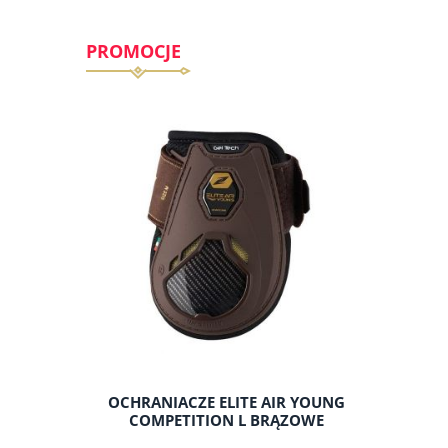
PROMOCJE
ENERGY
OCHRANIACZE ELITE AIR YOUNG
OCHR
RZYKAWCE
COMPETITION L BRĄZOWE
PER
IN DO