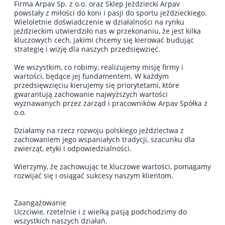
Firma Arpav Sp. z o.o. oraz Sklep Jeździecki Arpav
powstały z miłości do koni i pasji do sportu jeździeckiego.
Wieloletnie doświadczenie w działalności na rynku
jeździeckim utwierdziło nas w przekonaniu, że jest kilka
kluczowych cech, jakimi chcemy się kierować budując
strategię i wizję dla naszych przedsięwzięć.
We wszystkim, co robimy, realizujemy misję firmy i
wartości, będące jej fundamentem. W każdym
przedsięwzięciu kierujemy się priorytetami, które
gwarantują zachowanie najwyższych wartości
wyznawanych przez zarząd i pracowników Arpav Spółka z
o.o.
Działamy na rzecz rozwoju polskiego jeździectwa z
zachowaniem jego wspaniałych tradycji, szacunku dla
zwierząt, etyki i odpowiedzialności.
Wierzymy, że zachowując te kluczowe wartości, pomagamy
rozwijać się i osiągać sukcesy naszym klientom.
Zaangażowanie
Uczciwie, rzetelnie i z wielką pasją podchodzimy do
wszystkich naszych działań.