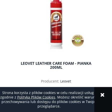
LEOVET LEATHER CARE FOAM - PIANKA
200ML
Producent:
Leovet
40,00 zł
Strona korzysta z plików cookies w celu realizacji usług i
zgodnie z
Polityką Plików Cookies
. Możesz określić warunki
przechowywania lub dostępu do plików cookies w Twojej
przeglądarce.