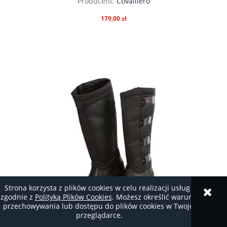
Producent:
Covalliero
179,00 zł
do koszyka
Strona korzysta z plików cookies w celu realizacji usług i
zgodnie z
Polityką Plików Cookies
. Możesz określić warunki
przechowywania lub dostępu do plików cookies w Twojej
przeglądarce.