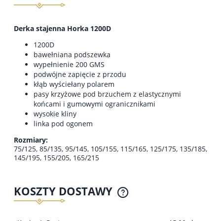
Derka stajenna Horka 1200D
1200D
bawełniana podszewka
wypełnienie 200 GMS
podwójne zapięcie z przodu
kłąb wyściełany polarem
pasy krzyżowe pod brzuchem z elastycznymi
końcami i gumowymi ogranicznikami
wysokie kliny
linka pod ogonem
Rozmiary:
75/125, 85/135, 95/145, 105/155, 115/165, 125/175, 135/185,
145/195, 155/205, 165/215
KOSZTY DOSTAWY
CENA NIE ZAWIERA EWENTUALNYCH KOSZTÓW
PŁATNOŚCI